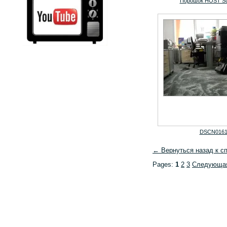
Порошок HOST Su
DSCN016
← Вернуться назад к с
Pages:
1
2
3
Следующа